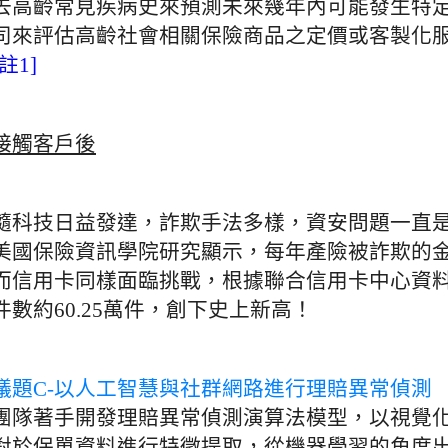
去高齡常見疾病史來預測未來幾年內可能發生特
司來評估高齡社會相關保險商品之定價或客製化
[註1]
接觸客戶後
隨科技日益發達，詐欺手法多樣，資安問題一直
美國保險資訊學院研究顯示，每年產險被詐欺的金
而信用卡同樣面臨挑戰，根據聯合信用卡中心資料
件數約60.25萬件，創下史上新高！
議題C-以人工智慧與社群網路進行理賠異常偵測
團隊著手開發理賠異常偵測演算法模型，以視覺
對於保單資料進行特徵提取，從機器學習的角度